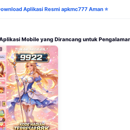
 Download Aplikasi Resmi apkmc777 Aman ⭐
Aplikasi Mobile yang Dirancang untuk Pengalama