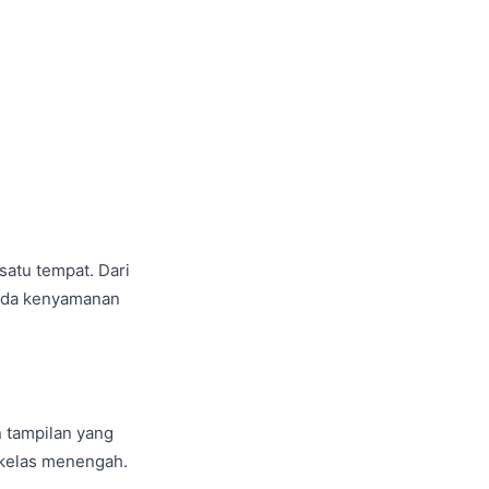
satu tempat. Dari
pada kenyamanan
 tampilan yang
 kelas menengah.