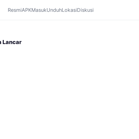
Resmi
APK
Masuk
Unduh
Lokasi
Diskusi
n Lancar